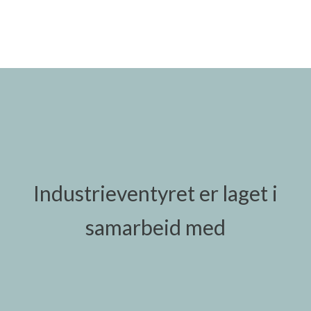
Industrieventyret er laget i
samarbeid med